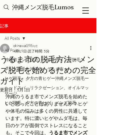
沖縄メンズ脱毛Lumos
記事
All Posts
okinawa098xyz
All Posts
4月19日
読了時間: 5分
うるま市の脱毛方法 - メン
沖縄市メンズ脱毛、うるま市メンズ脱毛
ズ脱毛を始めるための完全
メンズ脱毛ー沖縄市、うるま市ー
ヒゲ脱毛、夕方の青ヒゲー沖縄メンズ脱毛ー
ガイド
ヘッドスパ、リラクゼーション、オイルマッ
更新日：
5月1日
サージ
沖縄のうるま市でメンズ脱毛を始めた
ヒゲ脱毛、夕方の青ヒゲ、メンズ脱毛、
いと思ったことはありませんか？ヒゲ
や体毛の悩みは多くの男性に共通して
います。特に濃いヒゲやムダ毛は、毎
日のケアが面倒でストレスになること
も。そこで今回は、
うるま市でメンズ