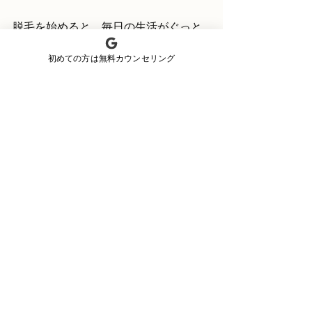
脱毛を始めると、毎日の生活がぐっと
楽になります。ヒゲ剃りの時間が短縮
初めての方は無料カウンセリング
され、肌荒れも減るので清潔感がアッ
プ。自信を持って人前に出られるよう
になるのは大きなメリットです。
また、うるま市 メンズ脱毛の施術を受
けることで、濃いヒゲやムダ毛の悩み
から解放され、ストレスが減るのを実
感できるでしょう。夏の海やプールも
気にせず楽しめるようになりますよ。
脱毛は一度始めると継続が大切です
が、効果が出てくるとモチベーション
も上がります。自分のペースで無理な
く続けて、理想の肌を手に入れましょ
う。