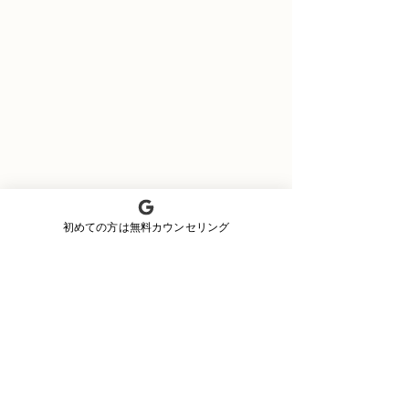
初めての方は無料カウンセリング
沖縄メンズ脱毛Lumos
ヒゲ脱毛で清潔感が増し、クールビズ
スタイルにぴったりの印象に。