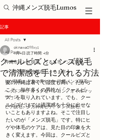
沖縄メンズ脱毛Lumos
記事
All Posts
okinawa098xyz
All Posts
6月4日
読了時間: 4分
クールビズとメンズ脱毛
沖縄市メンズ脱毛、うるま市メンズ脱毛
で清潔感を手に入れる方法
メンズ脱毛ー沖縄市、うるま市ー
ヒゲ脱毛、夕方の青ヒゲー沖縄メンズ脱毛ー
夏の沖縄は暑くて湿度も高い。だから
こそ、毎年多くの男性が「クールビ
ヘッドスパ、リラクゼーション、オイルマッ
サージ
ズ」を取り入れています。でも、クー
ルビズだけでは清潔感を十分に出せな
ヒゲ脱毛、夕方の青ヒゲ、メンズ脱毛、
いこともありますよね。そこで注目し
たいのが「メンズ脱毛」です。特にヒ
ゲや体毛のケアは、見た目の印象を大
きく変えます。今回は、クールビズと