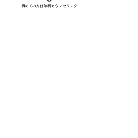
アしましょう。
初めての方は無料カウンセリング
痛みが不安な方は、痛みを抑えた脱毛
機を使うサロンを選ぶのが賢い選択で
す。私の経験から言うと、沖縄メンズ
脱毛Lumosは信頼できる場所です。効
果を実感しながら、快適に脱毛を進め
られます。
もし痛みが気になるなら、こちらの
ヒ
ゲ脱毛 痛み対策
も参考にしてくださ
い。自分に合った方法で、ヒゲ脱毛を
楽しんでくださいね。  