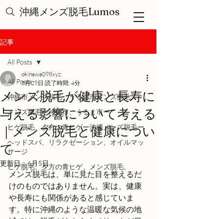
沖縄メンズ脱毛Lumos
記事
All Posts
okinawa098xyz
All Posts
5月29日
読了時間: 4分
メンズ脱毛が健康と長寿に
沖縄市メンズ脱毛、うるま市メンズ脱毛
与える影響について考える
メンズ脱毛ー沖縄市、うるま市ー
ヒゲ脱毛、夕方の青ヒゲー沖縄メンズ脱毛ー
｜メンズ脱毛と健康につい
ヘッドスパ、リラクゼーション、オイルマッ
て
サージ
更新日：
6月5日
ヒゲ脱毛、夕方の青ヒゲ、メンズ脱毛、
メンズ脱毛は、単に見た目を整えるだ
けのものではありません。実は、健康
や長寿にも関係があると感じていま
す。特に沖縄のような温暖な気候の地