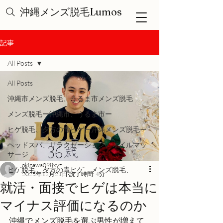
沖縄メンズ脱毛Lumos
記事
All Posts
All Posts
沖縄市メンズ脱毛、うるま市メンズ脱毛
メンズ脱毛ー沖縄市、うるま市ー
ヒゲ脱毛、夕方の青ヒゲー沖縄メンズ脱毛ー
ヘッドスパ、リラクゼーション、オイルマッ
サージ
okinawa098xyz
ヒゲ脱毛、夕方の青ヒゲ、メンズ脱毛、
2025年12月21日
読了時間: 4分
就活・面接でヒゲは本当に
マイナス評価になるのか
沖縄でメンズ脱毛を選ぶ男性が増えて