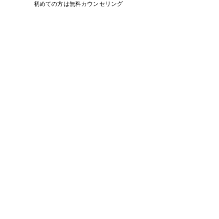
初めての方は無料カウンセリング
目的に合わせてデザインできるのも、
プロによるヒゲ脱毛のメリットです。
就活・面接で後悔しないために
就活や面接は、
人生の中でも数少ない「一発勝負」の
場面です。
ヒゲが原因で本来の評価を下げてしま
うのは、
非常にもったいないことです。
沖縄で