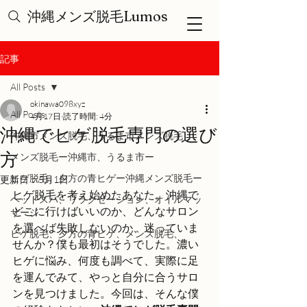
沖縄メンズ脱毛Lumos
記事
All Posts
okinawa098xyz
All Posts
4月17日
読了時間: 4分
沖縄でヒゲ脱毛専門の選び
沖縄市メンズ脱毛、うるま市メンズ脱毛
方
メンズ脱毛ー沖縄市、うるま市ー
ヒゲ脱毛、夕方の青ヒゲー沖縄メンズ脱毛ー
更新日：
5月1日
ヒゲ脱毛を考え始めたあなた。沖縄で
ヘッドスパ、リラクゼーション、オイルマッ
どこに行けばいいのか、どんなサロン
サージ
を選べば失敗しないのか、迷っていま
ヒゲ脱毛、夕方の青ヒゲ、メンズ脱毛、
せんか？僕も最初はそうでした。濃い
ヒゲに悩み、何度も調べて、実際に足
を運んでみて、やっと自分に合うサロ
ンを見つけました。今回は、そんな僕