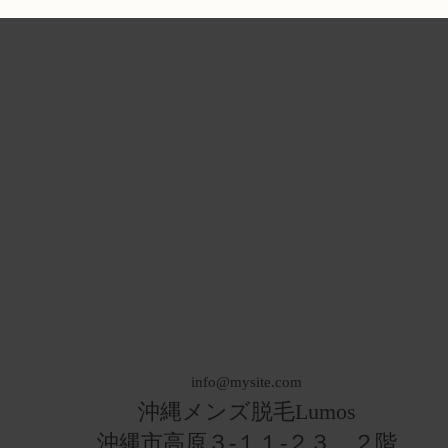
メンズ美容トレンドと最新施
肌を
術
info@mysite.com
沖縄メンズ脱毛Lumos
​沖縄市高原３-１１-２３ ２階