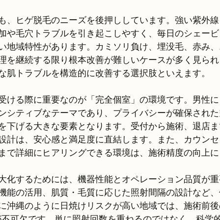
も、ヒゲ脱毛のニーズを後押ししています。強い紫外線
加や毛穴トラブルを引き起こしやすく、毎日のシェービ
い地域特性があります。カミソリ負け、埋没毛、赤み、
理を継続する限り根本改善が難しいケースが多く見られ
な肌トラブルを構造的に改善する選択肢といえます。
受ける際に重要なのが「完全個室」の環境です。男性に
ンシティブなテーマであり、プライバシーが確保された
を下げる大きな要素となります。受付から施術、退店ま
設計は、安心感と満足度に直結します。また、カウンセ
まで詳細にヒアリングできる環境は、施術精度の向上に
大化するためには、機器性能とオペレーション品質が重
機能の活用、肌質・毛質に応じた照射間隔の設計など、
に沖縄のように日焼けリスクが高い地域では、施術前後
が不可欠です。単に照射回数を重ねるのではなく、科学