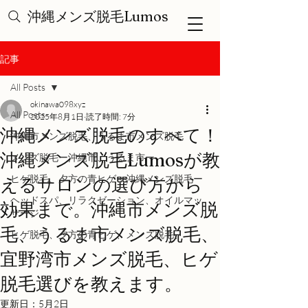
沖縄メンズ脱毛Lumos
記事
All Posts
okinawa098xyz
All Posts
2025年8月1日
読了時間: 7分
沖縄メンズ脱毛のすべて！
沖縄市メンズ脱毛、うるま市メンズ脱毛
沖縄メンズ脱毛Lumosが教
メンズ脱毛ー沖縄市、うるま市ー
ヒゲ脱毛、夕方の青ヒゲー沖縄メンズ脱毛ー
えるサロンの選び方から
ヘッドスパ、リラクゼーション、オイルマッ
効果まで。沖縄市メンズ脱
サージ
毛、うるま市メンズ脱毛、
ヒゲ脱毛、夕方の青ヒゲ、メンズ脱毛、
宜野湾市メンズ脱毛、ヒゲ
脱毛選びを教えます。
更新日：
5月2日