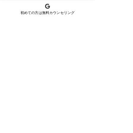
沖縄の男性の皆様が自信を持って輝け
初めての方は無料カウンセリング
るよう、全力でサポートさせていただ
きます。
・他で効果がなかった方も驚く、確か
な技術と効果
・お客様一人ひとりに寄り添う、安心
の無料カウンセリング
・美容だけでなく、未来の健康まで考
えた唯一無二のサービス
ぜひ一度、沖縄メンズ脱毛Lumosの無
料カウンセリングにお越しください。
あなたの肌や毛の悩みをじっくりお伺
いし、最適な解決策をご提案させてい
ただきます。