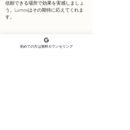
信頼できる場所で効果を実感しましょ
う。Lumosはその期待に応えてくれま
す。
沖縄メンズ脱毛Lumosの公式サイトは
こちら
初めての方は無料カウンセリング
※この記事は情報提供を目的としてお
り、医療的なアドバイスではありませ
ん。脱毛施術を受ける際は、専門スタ
ッフとよく相談してください。
今すぐ予約・無料カウンセリングはこ
ちら
https://lumos333.depserve.com/