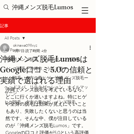
沖縄メンズ脱毛Lumos
記事
All Posts
okinawa098xyz
All Posts
6月7日
読了時間: 4分
沖縄メンズ脱毛Lumosは
沖縄市メンズ脱毛、うるま市メンズ脱毛
Google口コミ5.0の信頼と
メンズ脱毛ー沖縄市、うるま市ー
ヒゲ脱毛、夕方の青ヒゲー沖縄メンズ脱毛ー
実績で選ばれる理由
ヘッドスパ、リラクゼーション、オイルマッ
沖縄でメンズ脱毛を考えているなら、
サージ
どこに行くか迷いますよね。特にヒゲ
ヒゲ脱毛、夕方の青ヒゲ、メンズ脱毛、
や全身の脱毛は効果が見えにくいこと
もあり、失敗したくないと思うのは当
然です。そんな中、僕が注目している
のが「沖縄メンズ脱毛Lumos」です。
Googleの口コミ評価が5.0という高評価