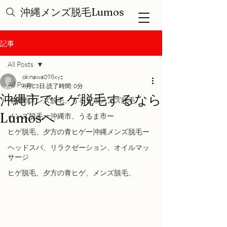
沖縄メンズ脱毛Lumos
記事
All Posts
okinawa098xyz
All Posts
6月23日
読了時間: 0分
沖縄市でヒゲ脱毛するなら
沖縄市メンズ脱毛、うるま市メンズ脱毛
Lumosへ
メンズ脱毛ー沖縄市、うるま市ー
ヒゲ脱毛、夕方の青ヒゲー沖縄メンズ脱毛ー
ヘッドスパ、リラクゼーション、オイルマッ
サージ
ヒゲ脱毛、夕方の青ヒゲ、メンズ脱毛、