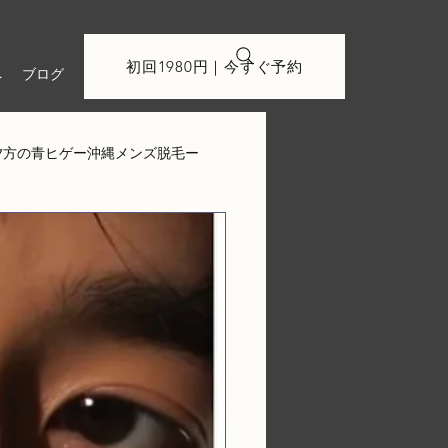
初回1980円｜今すぐ予約
へ
ブログ
夕方の青ヒゲー沖縄メンズ脱毛ー