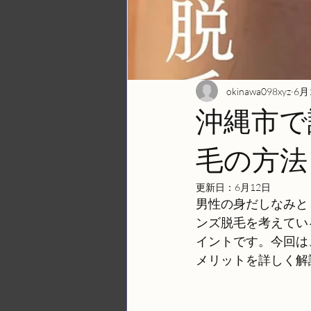
okinawa098xyz
6月
沖縄市で
毛の方法
更新日：
6月12日
男性の身だしなみと
ンズ脱毛を考えてい
イントです。今回は
メリットを詳しく解