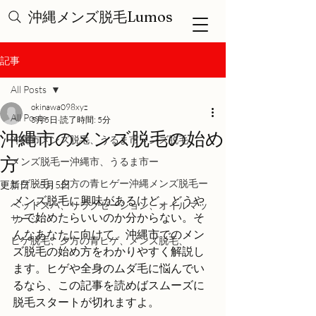
沖縄メンズ脱毛Lumos
記事
All Posts
okinawa098xyz
All Posts
5月5日
読了時間: 5分
沖縄市のメンズ脱毛の始め
沖縄市メンズ脱毛、うるま市メンズ脱毛
方
メンズ脱毛ー沖縄市、うるま市ー
ヒゲ脱毛、夕方の青ヒゲー沖縄メンズ脱毛ー
更新日：
5月5日
メンズ脱毛に興味があるけど、どうや
ヘッドスパ、リラクゼーション、オイルマッ
って始めたらいいのか分からない。そ
サージ
んなあなたに向けて、沖縄市でのメン
ヒゲ脱毛、夕方の青ヒゲ、メンズ脱毛、
ズ脱毛の始め方をわかりやすく解説し
ます。ヒゲや全身のムダ毛に悩んでい
るなら、この記事を読めばスムーズに
脱毛スタートが切れますよ。