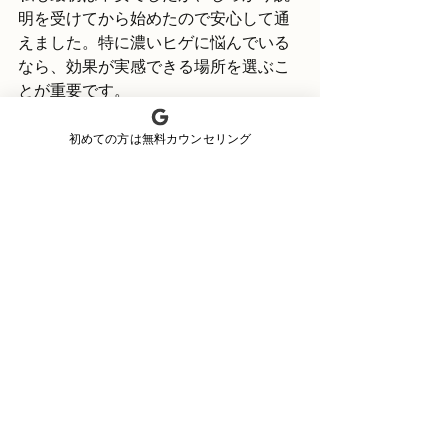
明を受けてから始めたので安心して通
えました。特に濃いヒゲに悩んでいる
なら、効果が実感できる場所を選ぶこ
とが重要です。
もしあなたが「沖縄市 メンズ脱毛」を
初めての方は無料カウンセリング
探しているなら、こちらのリンクから
情報をチェックしてみてください。自
分に合った脱毛方法で、清潔感アップ
と自信を手に入れましょう。
脱毛は一歩踏み出す勇気が必要です
が、その先には快適な毎日が待ってい
ます。沖縄の強い日差しにも負けな
い、ツルツル肌を目指してみません
か？