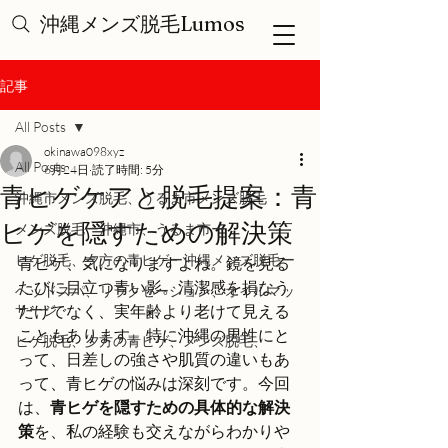
沖縄メンズ脱毛Lumos
記事
All Posts
okinawa098xyz
All Posts
6月24日
読了時間: 5分
青ヒゲケアと脱毛提案：青
沖縄市メンズ脱毛、うるま市メンズ脱毛
ヒゲを隠すための解決策
メンズ脱毛ー沖縄市、うるま市ー
ヒゲ脱毛、夕方の青ヒゲー沖縄メンズ脱毛ー
青ヒゲ、気になりますよね。鏡を見る
たびに目立つ青い影。清潔感を損なう
ヘッドスパ、リラクゼーション、オイルマッ
サージ
だけでなく、実年齢より老けて見える
こともあります。特に沖縄の男性にと
ヒゲ脱毛、夕方の青ヒゲ、メンズ脱毛、
って、日差しの強さや肌質の違いもあ
って、青ヒゲの悩みは深刻です。今回
は、
青ヒゲを隠すための具体的な解決
策
を、私の経験も交えながらわかりや