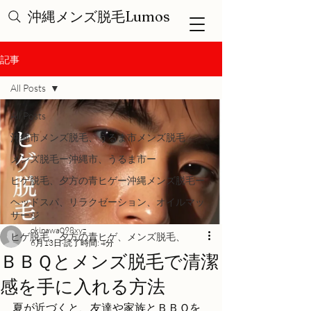
沖縄メンズ脱毛Lumos
記事
All Posts
All Posts
沖縄市メンズ脱毛、うるま市メンズ脱毛
メンズ脱毛ー沖縄市、うるま市ー
ヒゲ脱毛、夕方の青ヒゲー沖縄メンズ脱毛ー
ヘッドスパ、リラクゼーション、オイルマッ
サージ
okinawa098xyz
ヒゲ脱毛、夕方の青ヒゲ、メンズ脱毛、
6月13日
読了時間: 4分
ＢＢＱとメンズ脱毛で清潔
感を手に入れる方法
夏が近づくと、友達や家族とＢＢＱを