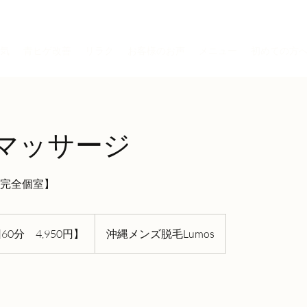
気
青ヒゲ改善
リラク
お客様のお声
メニュー
初めての方
マッサージ
心完全個室】
60分 4,950円】
沖縄メンズ脱毛Lumos