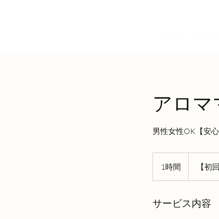
沖縄メンズ脱毛Lumos
ホーム
店舗雰囲
アロマ
男性女性OK【安
【初
回
1時間
1
【初回
60
分
時
4,950
円】
サービス内容